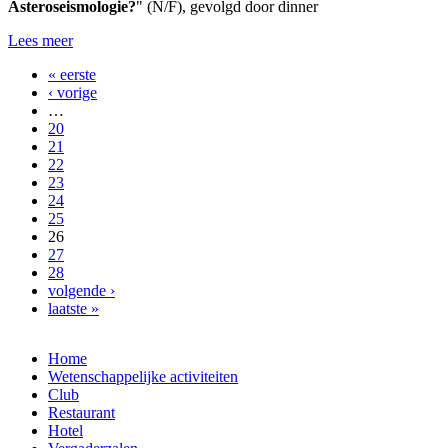
Asteroseismologie?
" (N/F), gevolgd door dinner
Lees meer
« eerste
Pagina's
‹ vorige
…
20
21
22
23
24
25
26
27
28
volgende ›
laatste »
Home
Wetenschappelijke activiteiten
Club
Restaurant
Hotel