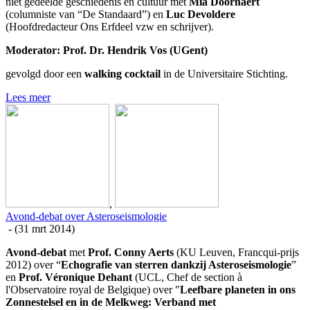
niet gedeelde geschiedenis en cultuur met
Mia Doornaert
(columniste van “De Standaard”) en
Luc Devoldere
(Hoofdredacteur Ons Erfdeel vzw en schrijver).
Moderator: Prof. Dr. Hendrik Vos (UGent)
gevolgd door een
walking cocktail
in de Universitaire Stichting.
Lees meer
,
Avond-debat over Asteroseismologie
- (
31 mrt 2014
)
Avond-debat
met
Prof. Conny Aerts
(KU Leuven, Francqui-prijs
2012) over “
Echografie van sterren dankzij Asteroseismologie
”
en
Prof. Véronique Dehant
(UCL, Chef de section à
l'Observatoire royal de Belgique) over "
Leefbare planeten in ons
Zonnestelsel en in de Melkweg: Verband met