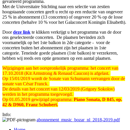
gevarieerd programma.
Met de Universitaire Stichting naar een selectie van zestien
hoogstaande concerten geeft u recht op een reductie van ongeveer
25 % in abonnement (13 concerten) of ongeveer 20 % op de losse
concerten (behalve 10 % voor het Galaconcert Koningin Elisabeth).
Door
deze link
te klikken verkrijgt u het programma van de door
ons geselecteerde concerten. De plaatsen bevinden zich
voornamelijk op het 1ste balkon in 2de categorie - voor de
concerten buiten het abonnement zijn het plaatsen in 1ste
categorie. Teneinde goede plaatsen (1ste balkon) te verzekeren,
hebben wij reeds een optie genomen op een aantal plaatsen.
Wijzigingen aan het oorspronkelijk programma: het concert van
17.10.2018 (Kit Armstrong & Renaud Caucon) is afgelast.
Op 15/01/2019 wordt de Sonate van Schumann vervangen door de
sonate van César Franck.
De details van het concert van 12/03/2019 (Grigory Sokolov)
werden in het programma toegevoegd.
Op 01.05.2019 gewijzigd programma:
Piano Sonata, D 845, op.
42
& D960, Franz Schubert.
Info:
abonnement_music_bozar_nl_2018-2019.pdf
Home