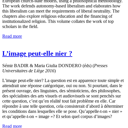
European church-state models, using a philosophical methodology.
The work defends autonomy-based liberalism and elaborates how
this liberalism can meet the requirements of liberal neutrality. The
chapters also explore religious education and the financing of
institutionalized religion. This volume collates the work of top
scholars in the field.
Read more
L’image peut-elle nier ?
Sémir BADIR & Maria Giulia DONDERO (éds) (
Presses
Universitaires de Liège
2016
)
L'image peut-elle nier?
La question est en apparence toute simple et
attendrait une réponse catégorique, oui ou non. Si pourtant, dans le
présent ouvrage, des linguistes, des sémioticiens, des philosophes,
des spécialistes des arts visuels et audiovisuels se sont penchés sur
cette question, c’est qu’en réalité tout fait problème en elle. Car
répondre à une telle question, cela consisterait d’abord à déterminer
les conditions dans lesquelles elle se pose. Qu’appelle-t-on « nier »
et qu’appelle-t-on « image »? Et selon quel corpus d’images?
Read more