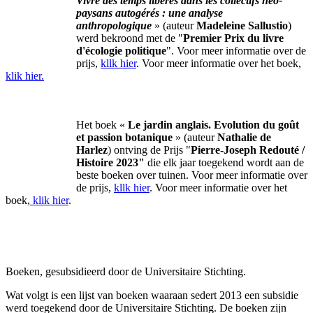
Vivre des temps libérés dans les collectifs néo-
paysans autogérés : une analyse
anthropologique
» (auteur
Madeleine Sallustio
)
werd bekroond met de "
Premier Prix du livre
d'écologie politique
". Voor meer informatie over de
prijs,
kllk hier
. Voor meer informatie over het boek,
klik hier.
Het boek «
Le jardin anglais. Evolution du goût
et passion botanique
» (auteur
Nathalie de
Harlez
) ontving de Prijs "
Pierre-Joseph Redouté /
Histoire 2023"
die elk jaar toegekend wordt aan de
beste boeken over tuinen. Voor meer informatie over
de prijs,
kllk hier
. Voor meer informatie over het
boek,
klik hier
.
Boeken, gesubsidieerd door de Universitaire Stichting.
Wat volgt is een lijst van boeken waaraan sedert 2013 een subsidie
werd toegekend door de Universitaire Stichting. De boeken zijn