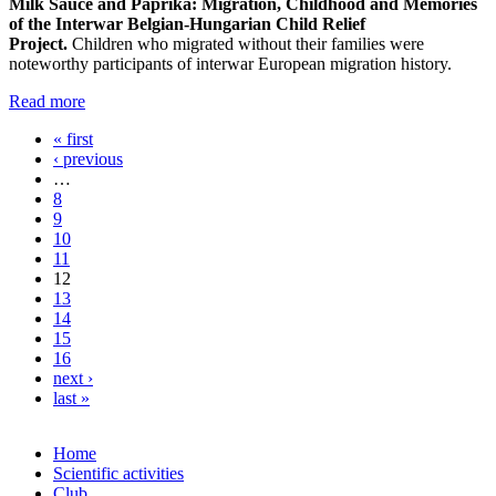
Milk Sauce and Paprika:
Migration, Childhood and Memories
of the Interwar Belgian-Hungarian Child Relief
Project.
Children who migrated without their families were
noteworthy participants of interwar European migration history.
Read more
« first
Pages
‹ previous
…
8
9
10
11
12
13
14
15
16
next ›
last »
Home
Scientific activities
Club