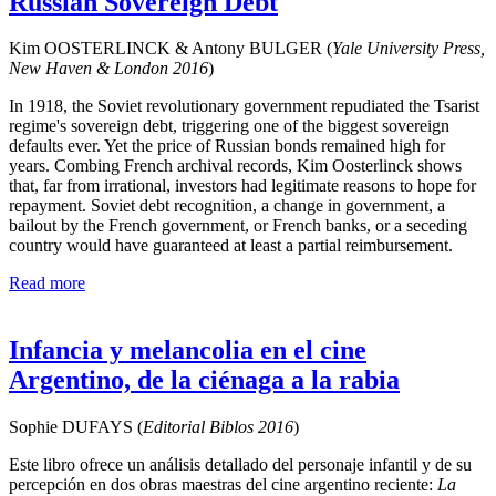
Russian Sovereign Debt
Kim OOSTERLINCK & Antony BULGER (
Yale University Press,
New Haven & London
2016
)
In 1918, the Soviet revolutionary government repudiated the Tsarist
regime's sovereign debt, triggering one of the biggest sovereign
defaults ever. Yet the price of Russian bonds remained high for
years. Combing French archival records, Kim Oosterlinck shows
that, far from irrational, investors had legitimate reasons to hope for
repayment. Soviet debt recognition, a change in government, a
bailout by the French government, or French banks, or a seceding
country would have guaranteed at least a partial reimbursement.
Read more
Infancia y melancolia en el cine
Argentino, de la ciénaga a la rabia
Sophie DUFAYS (
Editorial Biblos
2016
)
Este libro ofrece un análisis detallado del personaje infantil y de su
percepción en dos obras maestras del cine argentino reciente:
La